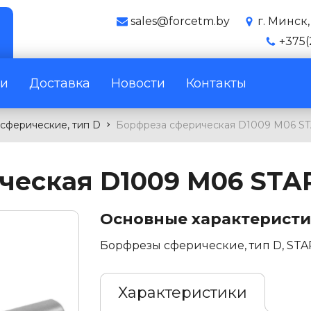
sales@forcetm.by
г. Минск
+375(
ги
Доставка
Новости
Контакты
сферические, тип D
Борфреза сферическая D1009 M06 
ческая D1009 M06 ST
Основные характерист
Борфрезы сферические, тип D, ST
Характеристики