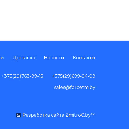
ги
Доставка
Новости
Контакты
+375(29)763-99-15
+375(29)699-94-09
sales@forcetm.by
Разработка сайта
ZmitroC.by
™