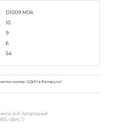
D1009 M06
10
9
6
54
настки номер ОДИН в Беларуси!
Минск, 4-й Загородный
8Б, офис 11