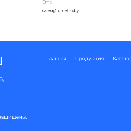
Email:
sales@forcetm.by
Главная
Продукция
Катало
Б,
 защищены.