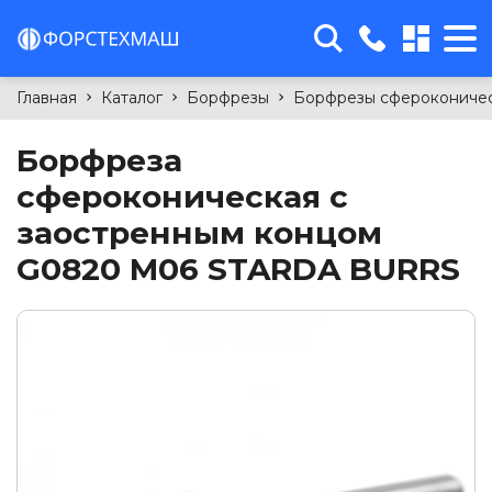
sales@forcetm.by
Главная
Каталог
Борфрезы
Борфрезы сфероконическ
г. Минск, 4-й Загородный
переулок, 58Б, офис 11
Борфреза
+375(29)763-99-15
сфероконическая с
+375(29)699-94-09
заостренным концом
G0820 M06 STARDA BURRS