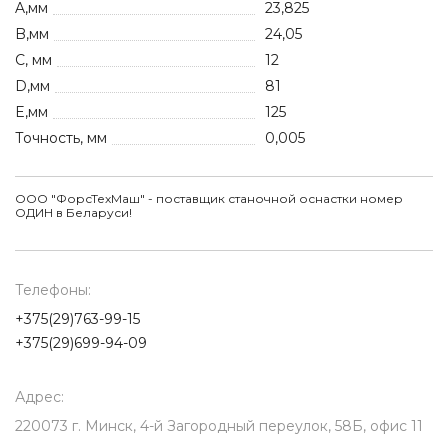
A,мм
23,825
B,мм
24,05
C, мм
12
D,мм
81
E,мм
125
Точность, мм
0,005
ООО "ФорсТехМаш" - поставщик станочной оснастки номер
ОДИН в Беларуси!
Телефоны:
+375(29)763-99-15
+375(29)699-94-09
Адрес:
220073 г. Минск, 4-й Загородный переулок, 58Б, офис 11