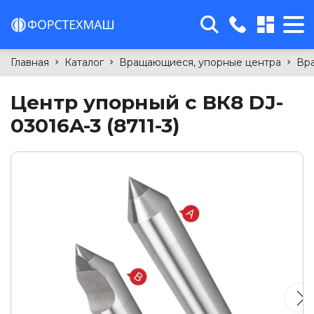
sales@forcetm.by
Главная
Каталог
Вращающиеся, упорные центра
Вра
г. Минск, 4-й Загородный
переулок, 58Б, офис 11
Центр упорный с ВК8 DJ-
+375(29)763-99-15
03016A-3 (8711-3)
+375(29)699-94-09