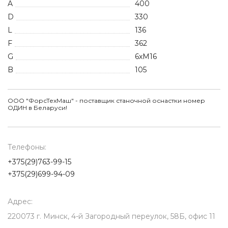
A
400
D
330
L
136
F
362
G
6хМ16
B
105
ООО "ФорсТехМаш" - поставщик станочной оснастки номер
ОДИН в Беларуси!
Телефоны:
+375(29)763-99-15
+375(29)699-94-09
Адрес:
220073 г. Минск, 4-й Загородный переулок, 58Б, офис 11