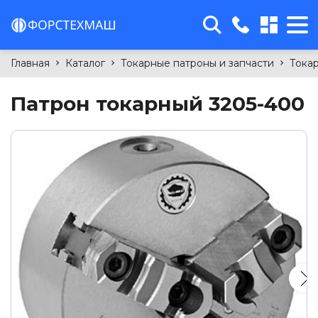
sales@forcetm.by
Главная
Каталог
Токарные патроны и запчасти
Тока
г. Минск, 4-й Загородный
переулок, 58Б, офис 11
Патрон токарный 3205-400
+375(29)763-99-15
+375(29)699-94-09