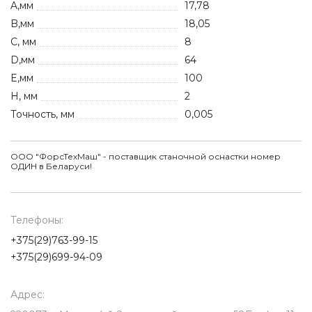
A,мм
17,78
B,мм
18,05
C, мм
8
D,мм
64
E,мм
100
H, мм
2
Точность, мм
0,005
ООО "ФорсТехМаш" - поставщик станочной оснастки номер
ОДИН в Беларуси!
Телефоны:
+375(29)763-99-15
+375(29)699-94-09
Адрес: