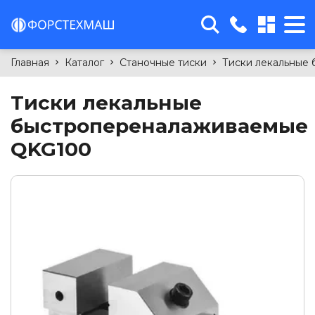
sales@forcetm.by
Главная
Каталог
Станочные тиски
Тиски лекальные 
г. Минск, 4-й Загородный
переулок, 58Б, офис 11
Тиски лекальные
+375(29)763-99-15
быстропереналаживаемые
+375(29)699-94-09
QKG100