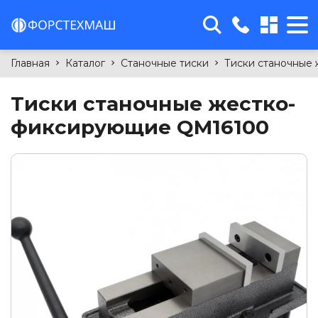
sales@forcetm.by
Главная
Каталог
Станочные тиски
Тиски станочные 
г. Минск, 4-й Загородный
переулок, 58Б, офис 11
Тиски станочные жестко-
+375(29)763-99-15
фиксирующие QM16100
+375(29)699-94-09